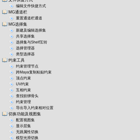
编辑文件快捷方式
MG通道栏
重置通道栏通道
MG选择集
新建及编辑选择集
共享选择集
选择集与Shelf互转
选择管理器
类型选择器
约束工具
约束管理节点
跨Maya复制粘贴约束
顶点约束
UV约束
互相约束
查找软绑骨头
约束管理
导出导入约束相对位置
切换功能及视图集
配置视图集
显示层集
无跳属性切换
模型光滑切换