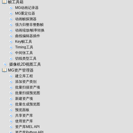
帧工具箱
MG动画记录器
MG重定位器
动画帧探测器
强力归整非整数帧
动画缩放/帧率转换
曲线编辑器插件
Key帧工具
Timing工具
中间张工具
切线类型工具
摄像机2D视图工具
MG资产管理器
建立库工程
添加资产类别
批量扫描资产项
批量扫描预览图
新建资产项
批量生成预览图
预览面板
共享资产库
使用资产库
资产库MEL API
资产库Python API